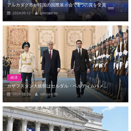
アルカダグ市が韓国の国際展示会で3つの賞を受賞
2024-09-12
silkroad.tm
経済
カザフスタン大統領はセルダル・ベルディムハメ...
2024-08-09
silkroad.tm