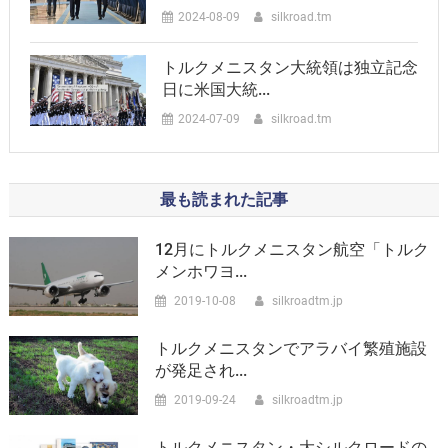
2024-08-09
silkroad.tm
トルクメニスタン大統領は独立記念
日に米国大統...
2024-07-09
silkroad.tm
最も読まれた記事
12月にトルクメニスタン航空「トルク
メンホワヨ...
2019-10-08
silkroadtm.jp
トルクメニスタンでアラバイ繁殖施設
が発足され...
2019-09-24
silkroadtm.jp
トルクメニスタン・大シルクロードの