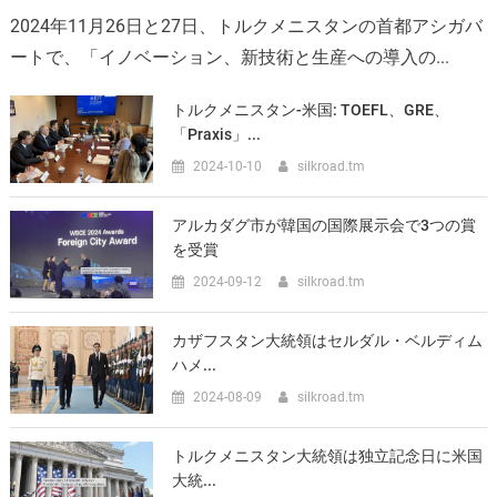
2024年11月26日と27日、トルクメニスタンの首都アシガバ
ートで、「イノベーション、新技術と生産への導入の...
トルクメニスタン-米国: TOEFL、GRE、
「Praxis」...
2024-10-10
silkroad.tm
アルカダグ市が韓国の国際展示会で3つの賞
を受賞
2024-09-12
silkroad.tm
カザフスタン大統領はセルダル・ベルディム
ハメ...
2024-08-09
silkroad.tm
トルクメニスタン大統領は独立記念日に米国
大統...