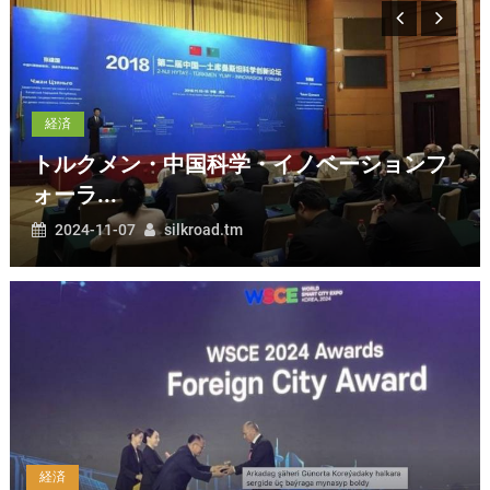
カザフスタン大統領はセルダル・ベルディムハメドフをア
経済
スタナでのサミットに参加するよう招待した
トルクメニスタン大統領は独立記念日に米国大統領を祝っ
経済
た
経済
トルクメン・中国科学・イノベーションフォーラムがアシ
トルクメン・中国科学・イノベーションフ
ガバートで開催される
ォーラ...
2024-11-07
silkroad.tm
経済