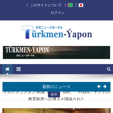
このサイトについて
ログイン
経済
トルクメニスタン大統領は独立記念日に米国大統領を祝っ
経済
た
トルクメン・中国科学・イノベーションフォーラムがアシ
経済
最新のニュース
ガバートで開催される
トルクメニスタン-米国: TOEFL、GRE、「Praxis」テストの
経済
教育制度への導入が議論された
アルカダグ市が韓国の国際展示会で3つの賞を受賞
経済