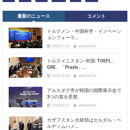
最新のニュース
コメント
トルクメン・中国科学・イノベーシ
ョンフォーラ...
2024-11-07
silkroad.tm
トルクメニスタン-米国: TOEFL、
GRE、「Praxis」...
2024-10-10
silkroad.tm
アルカダグ市が韓国の国際展示会で
3つの賞を受賞
2024-09-12
silkroad.tm
カザフスタン大統領はセルダル・ベ
ルディムハメ...