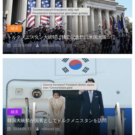
経済
トルクメニスタン大統領は独立記念日に米国大統...
2024-07-09
silkroad.tm
経済
韓国大統領が国賓としてトルクメニスタンを訪問
2024-06-12
silkroad.tm