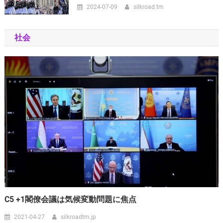
2024-07-09
silkroad.tm
社会
C5 +1閣僚会議は気候変動問題に焦点
2021-04-27
silkroadtm.jp