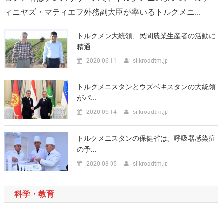
ィニヤズ・マティエフ外務副大臣が率いるトルクメニ...
トルクメン大統領、民間農業生産者の活動に
精通
2020-06-11
silkroadtm.jp
トルクメニスタンとウズベキスタンの大統領
がパ...
2020-05-14
silkroadtm.jp
トルクメニスタンの保健省は、呼吸器感染症
の予...
2020-03-05
silkroadtm.jp
科学・教育