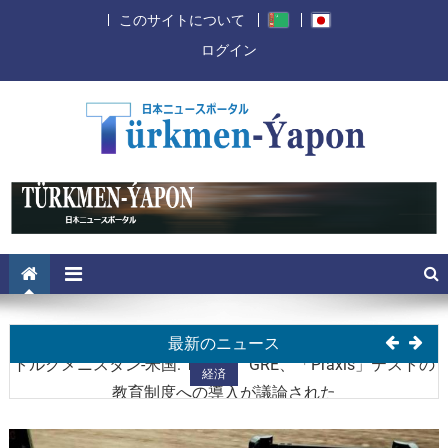
このサイトについて
ログイン
経済
トルクメニスタン大統領は独立記念日に米国大統領を祝っ
経済
た
トルクメン・中国科学・イノベーションフォーラムがアシ
経済
最新のニュース
ガバートで開催される
トルクメニスタン-米国: TOEFL、GRE、「Praxis」テストの
経済
教育制度への導入が議論された
アルカダグ市が韓国の国際展示会で3つの賞を受賞
経済