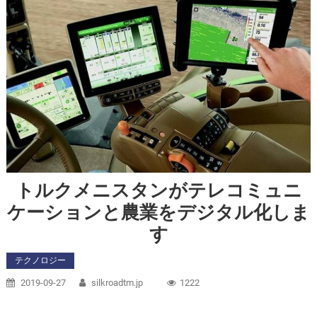
カザフスタン大統領はセルダル・ベルディムハメドフをア
経済
スタナでのサミットに参加するよう招待した
トルクメニスタン大統領は独立記念日に米国大統領を祝っ
経済
た
トルクメン・中国科学・イノベーションフォーラムがアシ
ガバートで開催される
トルクメニスタンがテレコミュニ
ケーションと農業をデジタル化しま
す
テクノロジー
2019-09-27
silkroadtm.jp
1222