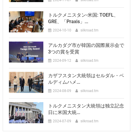
トルクメニスタン-米国: TOEFL、
GRE、「Praxis」...
2024-10-10
silkroad.tm
アルカダグ市が韓国の国際展示会で
3つの賞を受賞
2024-09-12
silkroad.tm
カザフスタン大統領はセルダル・ベ
ルディムハメ...
2024-08-09
silkroad.tm
トルクメニスタン大統領は独立記念
日に米国大統...
2024-07-09
silkroad.tm