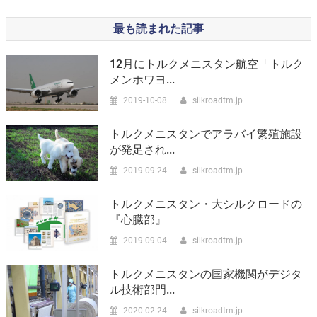
最も読まれた記事
12月にトルクメニスタン航空「トルク
メンホワヨ...
2019-10-08
silkroadtm.jp
トルクメニスタンでアラバイ繁殖施設
が発足され...
2019-09-24
silkroadtm.jp
トルクメニスタン・大シルクロードの
『心臓部』
2019-09-04
silkroadtm.jp
トルクメニスタンの国家機関がデジタ
ル技術部門...
2020-02-24
silkroadtm.jp