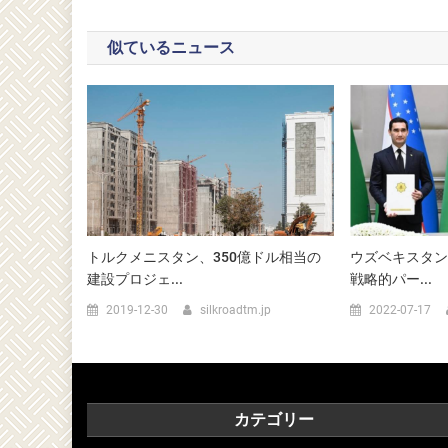
似ているニュース
トルクメニスタン、350億ドル相当の
ウズベキスタン
建設プロジェ...
戦略的パー...
2019-12-30
silkroadtm.jp
2022-07-17
カテゴリー