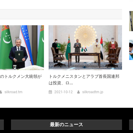
のトルクメン大統領が
トルクメニスタンとアラブ首長国連邦
は投資、ロ...
silkroad.tm
2021-10-12
silkroadtm.jp
最新のニュース