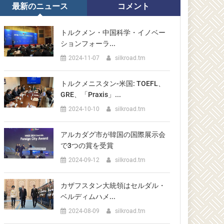
最新のニュース
コメント
トルクメン・中国科学・イノベー
ションフォーラ...
2024-11-07
silkroad.tm
トルクメニスタン-米国: TOEFL、
GRE、「Praxis」...
2024-10-10
silkroad.tm
アルカダグ市が韓国の国際展示会
で3つの賞を受賞
2024-09-12
silkroad.tm
カザフスタン大統領はセルダル・
ベルディムハメ...
2024-08-09
silkroad.tm