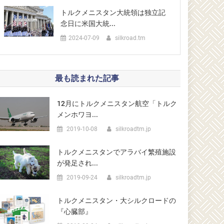
トルクメニスタン大統領は独立記
念日に米国大統...
2024-07-09
silkroad.tm
最も読まれた記事
12月にトルクメニスタン航空「トルク
メンホワヨ...
2019-10-08
silkroadtm.jp
トルクメニスタンでアラバイ繁殖施設
が発足され...
2019-09-24
silkroadtm.jp
トルクメニスタン・大シルクロードの
『心臓部』