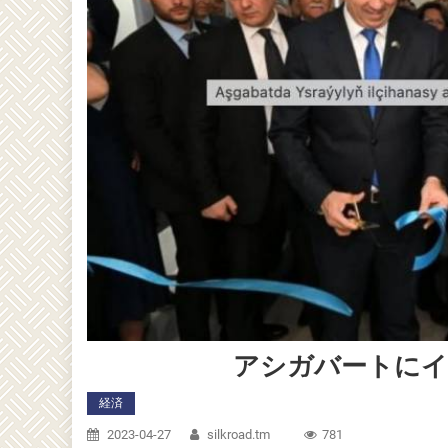
アシガバートにイ
経済
2023-04-27
silkroad.tm
781