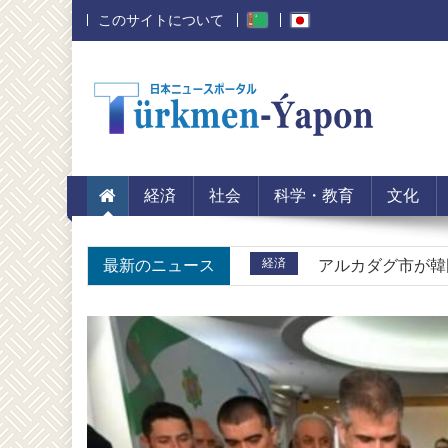
このサイトについて
経済
トルクメニスタン
経済
トルクメン・中国
経済
社会
科学・教育
文化
経済
トルクメニスタン-
最新のニュース
経済
アルカダグ市が韓
経済
カザフスタン大統
経済
トルクメニスタン
経済
トルクメン・中国