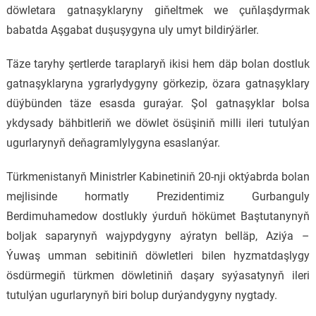
döwletara gatnaşyklaryny giňeltmek we çuňlaşdyrmak
babatda Aşgabat duşuşygyna uly umyt bildirýärler.
Täze taryhy şertlerde taraplaryň ikisi hem däp bolan dostluk
gatnaşyklaryna ygrarlydygyny görkezip, özara gatnaşyklary
düýbünden täze esasda guraýar. Şol gatnaşyklar bolsa
ykdysady bähbitleriň we döwlet ösüşiniň milli ileri tutulýan
ugurlarynyň deňagramlylygyna esaslanýar.
Türkmenistanyň Ministrler Kabinetiniň 20-nji oktýabrda bolan
mejlisinde hormatly Prezidentimiz Gurbanguly
Berdimuhamedow dostlukly ýurduň hökümet Baştutanynyň
boljak saparynyň wajypdygyny aýratyn belläp, Aziýa –
Ýuwaş umman sebitiniň döwletleri bilen hyzmatdaşlygy
ösdürmegiň türkmen döwletiniň daşary syýasatynyň ileri
tutulýan ugurlarynyň biri bolup durýandygyny nygtady.