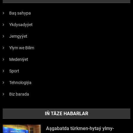
Baş sahypa
Ykdysadyýet
Jemgyýet
Ylym we Bilim
Medeniýet
Sport
Tehnologiýa
Biz barada
IŇ TÄZE HABARLAR
Aşgabatda türkmen-hytaý ylmy-