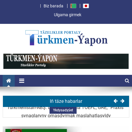
Biz barada
Ulgama girmek
Ykdysadyýet
Türkmenistanyň Prezidenti ABŞ-nyň Prezidentini
Ykdysadyýet
Garaşsyzlyk güni bilen gutlady
Aşgabatda türkmen-hytaý ylmy-innowasion forumy geçiriler
Ykdysadyýet
Iň täze habarlar
Türkmenistan-ABŞ: bilim ulgamyna TOEFL, GRE, “Praxis”
Ykdysadyýet
synaglaryny ornaşdyrmak maslahatlaşyldy
Arkadag şäheri Günorta Koreýadaky halkara sergide üç
baýraga mynasyp boldy