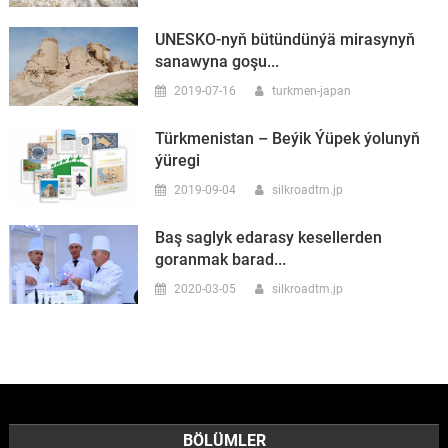
UNESKO-nyň bütündünýä mirasynyň
sanawyna goşu...
2019-07-16
turkmen-japan
Türkmenistan – Beýik Ýüpek ýolunyň
ýüregi
2019-09-04
silkroadtm.jp
Baş saglyk edarasy kesellerden
goranmak barad...
2020-03-05
silkroadtm.jp
BÖLÜMLER