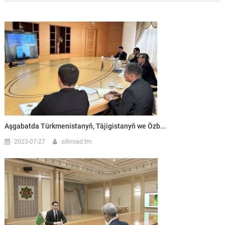
Aşgabatda Türkmenistanyň, Täjigistanyň we Özb...
2023-07-27
silkroad.tm