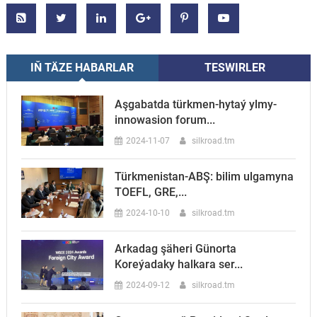
IŇ TÄZE HABARLAR
TESWIRLER
Aşgabatda türkmen-hytaý ylmy-
innowasion forum...
2024-11-07
silkroad.tm
Türkmenistan-ABŞ: bilim ulgamyna
TOEFL, GRE,...
2024-10-10
silkroad.tm
Arkadag şäheri Günorta
Koreýadaky halkara ser...
2024-09-12
silkroad.tm