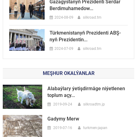
Gazagystanyň Prezidenti Serdar
Berdimuhamedow...
2024-08-09
silkroad.tm
Türkmenistanyň Prezidenti ABŞ-
nyň Prezidentin...
2024-07-09
silkroad.tm
MEŞHUR OKALÝANLAR
Alabaýlary ýetişdirmäge niýetlenen
toplum açy...
2019-09-24
silkroadtm.jp
Gadymy Merw
2019-07-16
turkmen-japan