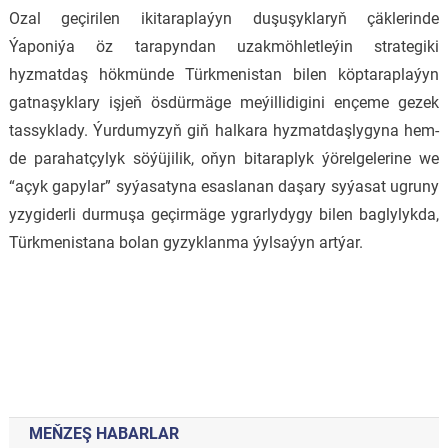
Ozal geçirilen ikitaraplaýyn duşuşyklaryň çäklerinde
Ýaponiýa öz tarapyndan uzakmöhletleýin strategiki
hyzmatdaş hökmünde Türkmenistan bilen köptaraplaýyn
gatnaşyklary işjeň ösdürmäge meýillidigini ençeme gezek
tassyklady. Ýurdumyzyň giň halkara hyzmatdaşlygyna hem-
de parahatçylyk söýüjilik, oňyn bitaraplyk ýörelgelerine we
“açyk gapylar” syýasatyna esaslanan daşary syýasat ugruny
yzygiderli durmuşa geçirmäge ygrarlydygy bilen baglylykda,
Türkmenistana bolan gyzyklanma ýylsaýyn artýar.
MEŇZEŞ HABARLAR