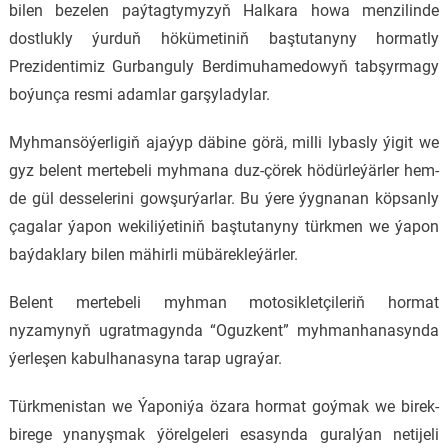
bilen bezelen paýtagtymyzyň Halkara howa menzilinde
dostlukly ýurduň hökümetiniň baştutanyny hormatly
Prezidentimiz Gurbanguly Berdimuhamedowyň tabşyrmagy
boýunça resmi adamlar garşyladylar.
Myhmansöýerligiň ajaýyp däbine görä, milli lybasly ýigit we
gyz belent mertebeli myhmana duz-çörek hödürleýärler hem-
de gül desselerini gowşurýarlar. Bu ýere ýygnanan köpsanly
çagalar ýapon wekiliýetiniň baştutanyny türkmen we ýapon
baýdaklary bilen mähirli mübärekleýärler.
Belent mertebeli myhman motosikletçileriň hormat
nyzamynyň ugratmagynda “Oguzkent” myhmanhanasynda
ýerleşen kabulhanasyna tarap ugraýar.
Türkmenistan we Ýaponiýa özara hormat goýmak we birek-
birege ynanyşmak ýörelgeleri esasynda guralýan netijeli