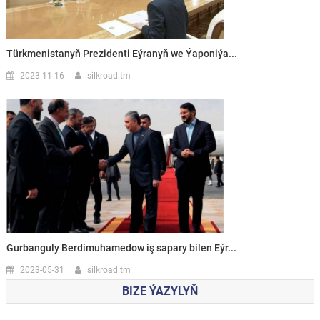
Türkmenistanyň Prezidenti Eýranyň we Ýaponiýa...
2023-11-16
silkroad.tm
Gurbanguly Berdimuhamedow iş sapary bilen Eýr...
2023-05-31
silkroad.tm
BIZE ÝAZYLYŇ