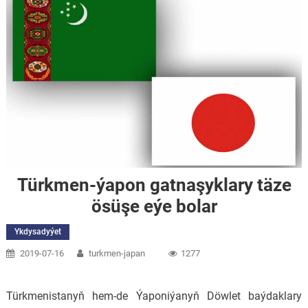
Ykdysadyýet
Gazagystanyň Prezidenti Serdar Berdimuhamedowy
Ykdysadyýet
Astanada geçiriljek sammite gatnaşmaga çagyrdy
Türkmenistanyň Prezidenti ABŞ-nyň Prezidentini
Ykdysadyýet
Garaşsyzlyk güni bilen gutlady
Aşgabatda türkmen-hytaý ylmy-innowasion forumy geçiriler
Türkmen-ýapon gatnaşyklary täze
ösüşe eýe bolar
Ykdysadyýet
2019-07-16
turkmen-japan
1277
Türkmenistanyň hem-de Ýaponiýanyň Döwlet baýdaklary